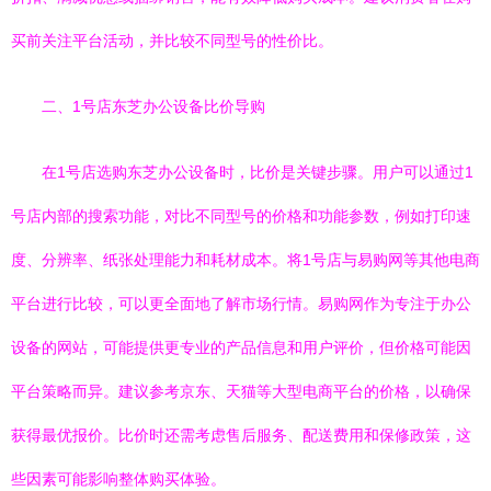
买前关注平台活动，并比较不同型号的性价比。
二、1号店东芝办公设备比价导购
在1号店选购东芝办公设备时，比价是关键步骤。用户可以通过1
号店内部的搜索功能，对比不同型号的价格和功能参数，例如打印速
度、分辨率、纸张处理能力和耗材成本。将1号店与易购网等其他电商
平台进行比较，可以更全面地了解市场行情。易购网作为专注于办公
设备的网站，可能提供更专业的产品信息和用户评价，但价格可能因
平台策略而异。建议参考京东、天猫等大型电商平台的价格，以确保
获得最优报价。比价时还需考虑售后服务、配送费用和保修政策，这
些因素可能影响整体购买体验。