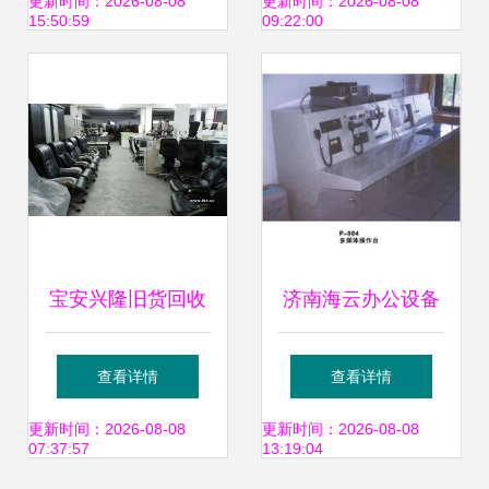
桌、办公椅及核心
公空间配置需求
更新时间：2026-08-08
更新时间：2026-08-08
15:50:59
09:22:00
设备
宝安兴隆旧货回收
济南海云办公设备
一站式处理二手空
一站式高品质办公
查看详情
查看详情
调、办公家具、工
解决方案供应商
更新时间：2026-08-08
更新时间：2026-08-08
07:37:57
13:19:04