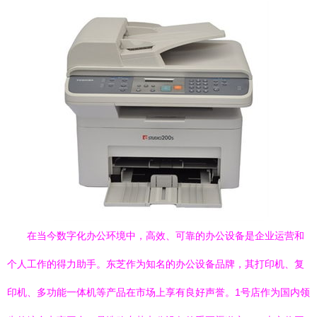
在当今数字化办公环境中，高效、可靠的办公设备是企业运营和
个人工作的得力助手。东芝作为知名的办公设备品牌，其打印机、复
印机、多功能一体机等产品在市场上享有良好声誉。1号店作为国内领