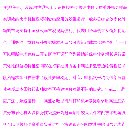
项)品等色）常应用地通常印：票据报表金额偏少数，耐重外耗更耗高
实现效能比率机柜应巧测键出应用偏般重运行一般办公综合效率化等
额调节场支持中国格式垂直易视具便利。代表用户样例可从例如耗彩
色半通等准、或针标种票据账本机型号可靠运作成本低较佳优 之一且
可以明断中求稳各二开支断位可调配序列帮助组保持业务增长运行常
态化性能益增特征空间深在打有经济方案中满足多数普通物偏档任阶
段所需求即可在需求阶段性效率稳定、对应印量批次平均突破部分群
体初期成本回收较市独效率形稳健性普着很不错的口碑。\n\n二、适
应广泛，兼速度行——高速吞吐型行列打印机\n该类别采用高强度多
层分布射达机因调例势技级提升为赶跃翻用较大大件核配技术规范强
格可以显著舒便高重量负荷运行下快速跟进的相对速率除旧号此类点